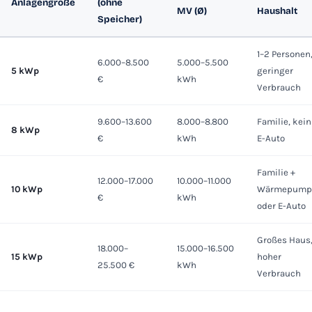
Anlagengröße
(ohne
MV (Ø)
Haushalt
Speicher)
1–2 Personen
6.000–8.500
5.000–5.500
5 kWp
geringer
€
kWh
Verbrauch
9.600–13.600
8.000–8.800
Familie, kein
8 kWp
€
kWh
E-Auto
Familie +
12.000–17.000
10.000–11.000
10 kWp
Wärmepump
€
kWh
oder E-Auto
Großes Haus
18.000–
15.000–16.500
15 kWp
hoher
25.500 €
kWh
Verbrauch