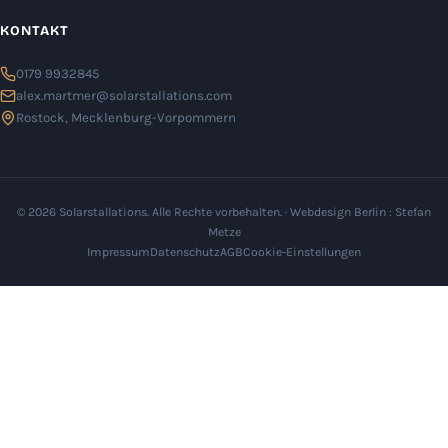
KONTAKT
0179 9932845
alex.martmer@solarstallations.com
Rostock, Mecklenburg-Vorpommern
© 2026 Solarstallations. Alle Rechte vorbehalten. ·
Webdesign Berlin
: Stefan
Metze
Impressum
Datenschutz
AGB
Cookie-Einstellungen